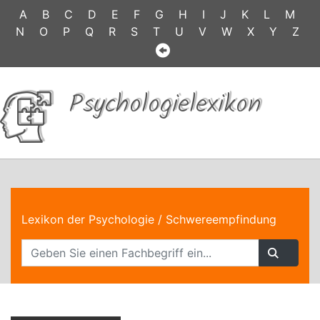
A
B
C
D
E
F
G
H
I
J
K
L
M
N
O
P
Q
R
S
T
U
V
W
X
Y
Z
Psychologielexikon
Lexikon der Psychologie
/ Schwereempfindung