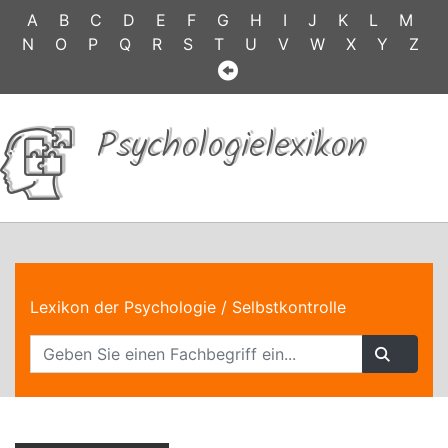
A
B
C
D
E
F
G
H
I
J
K
L
M
N
O
P
Q
R
S
T
U
V
W
X
Y
Z
Psychologielexikon
Lexikon der Psychologie
/ Selbstkontrolle