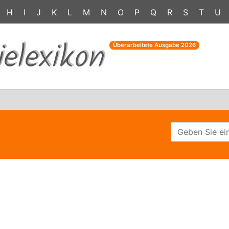
H
I
J
K
L
M
N
O
P
Q
R
S
T
U
ielexikon
Überarbeitete Ausgabe
2026