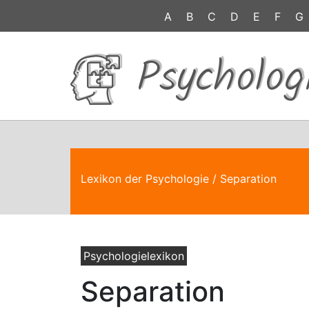
A
B
C
D
E
F
G
Psycholog
Lexikon der Psychologie
/ Separation
Psychologielexikon
Separation