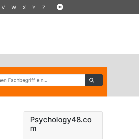
V
W
X
Y
Z
Psychology48.co
m