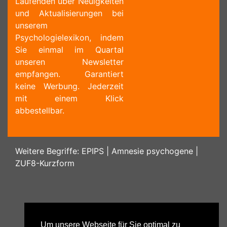
Laufenden über Neuigkeiten
und Aktualisierungen bei
unserem
Psychologielexikon, indem
Sie einmal im Quartal
unseren Newsletter
empfangen. Garantiert
keine Werbung. Jederzeit
mit einem Klick
abbestellbar.
Weitere Begriffe:
EPIPS
|
Amnesie psychogene
|
ZUF8-Kurzform
Um unsere Webseite für Sie optimal zu