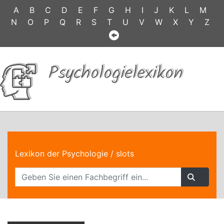
A
B
C
D
E
F
G
H
I
J
K
L
M
N
O
P
Q
R
S
T
U
V
W
X
Y
Z
Psychologielexikon
Lexikon der Psychologie
/ slots