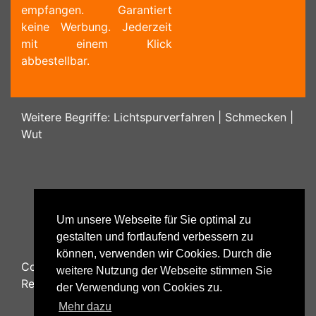
empfangen. Garantiert
keine Werbung. Jederzeit
mit einem Klick
abbestellbar.
Weitere Begriffe:
Lichtspurverfahren
|
Schmecken
|
Wut
Um unsere Webseite für Sie optimal zu
gestalten und fortlaufend verbessern zu
können, verwenden wir Cookies. Durch die
Copyright ©
2026
Psychology48.com - All Rights
weitere Nutzung der Webseite stimmen Sie
Reserved.
der Verwendung von Cookies zu.
Mehr dazu