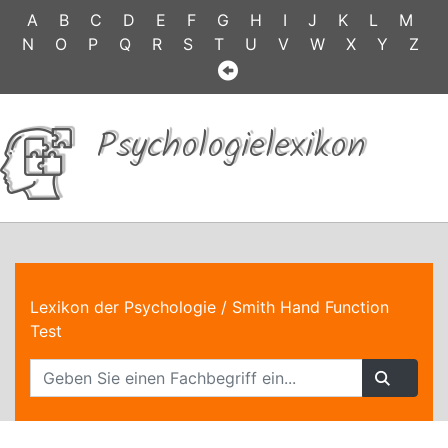
A
B
C
D
E
F
G
H
I
J
K
L
M
N
O
P
Q
R
S
T
U
V
W
X
Y
Z
Psychologielexikon
Lexikon der Psychologie
/ Smith Hand Function
Test