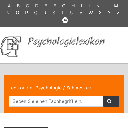
A
B
C
D
E
F
G
H
I
J
K
L
M
N
O
P
Q
R
S
T
U
V
W
X
Y
Z
Psychologielexikon
Lexikon der Psychologie
/ Schmecken