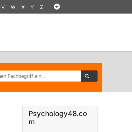
V
W
X
Y
Z
Psychology48.co
m