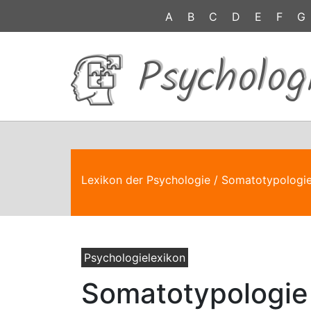
A
B
C
D
E
F
G
Psycholog
Lexikon der Psychologie
/ Somatotypologi
Psychologielexikon
Somatotypologie