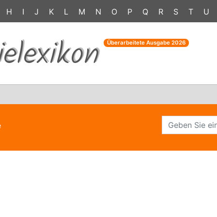
H
I
J
K
L
M
N
O
P
Q
R
S
T
U
ielexikon
Überarbeitete Ausgabe
2026
e