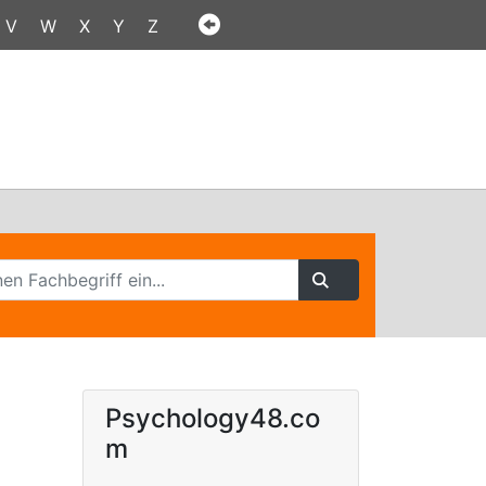
V
W
X
Y
Z
Psychology48.co
m