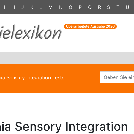
H
I
J
K
L
M
N
O
P
Q
R
S
T
U
ielexikon
Überarbeitete Ausgabe
2026
nia Sensory Integration Tests
ia Sensory Integration