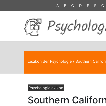
A
B
C
D
E
F
G
Psycholog
Lexikon der Psychologie
/ Southern Califor
Psychologielexikon
Southern Californ