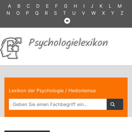
A
B
C
D
E
F
G
H
I
J
K
L
M
N
O
P
Q
R
S
T
U
V
W
X
Y
Z
Psychologielexikon
Lexikon der Psychologie
/ Hedonismus