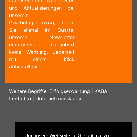
Laufenden über Neuigkeiten
und Aktualisierungen bei
unserem
Psychologielexikon, indem
Sie einmal im Quartal
unseren Newsletter
empfangen. Garantiert
keine Werbung. Jederzeit
mit einem Klick
abbestellbar.
Weitere Begriffe:
Erfolgserwartung
|
KABA-
Leitfaden
|
Unternehmenskultur
Um unsere Webseite für Sie optimal zu