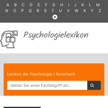
A
B
C
D
E
F
G
H
I
J
K
L
M
N
O
P
Q
R
S
T
U
V
W
X
Y
Z
Psychologielexikon
Lexikon der Psychologie
/ Rorschach