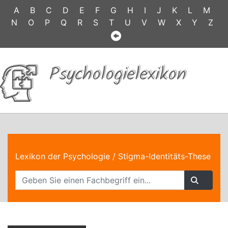
A
B
C
D
E
F
G
H
I
J
K
L
M
N
O
P
Q
R
S
T
U
V
W
X
Y
Z
Psychologielexikon
Lexikon der Psychologie
/ Stigma-Identitäts-These