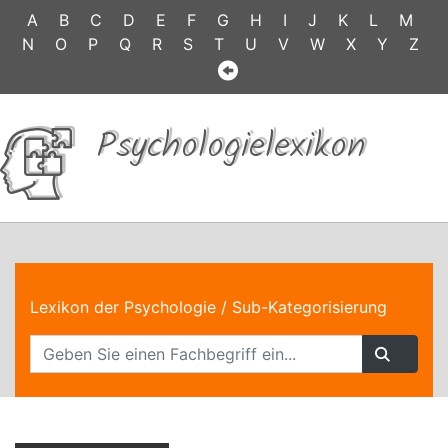
A
B
C
D
E
F
G
H
I
J
K
L
M
N
O
P
Q
R
S
T
U
V
W
X
Y
Z
Psychologielexikon
Lexikon der Psychologie
/ Sub-Kategorisierung