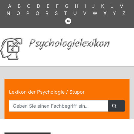
A
B
C
D
E
F
G
H
I
J
K
L
M
N
O
P
Q
R
S
T
U
V
W
X
Y
Z
Psychologielexikon
Lexikon der Psychologie
/ Stupor