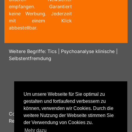
empfangen. Garantiert
keine Werbung. Jederzeit
mit einem Klick
abbestellbar.
Weitere Begriffe:
Tics
|
Psychoanalyse klinische
|
Selbstentfremdung
Um unsere Webseite für Sie optimal zu
gestalten und fortlaufend verbessern zu
können, verwenden wir Cookies. Durch die
Copyright ©
2026
Psychology48.com - All Rights
weitere Nutzung der Webseite stimmen Sie
Reserved.
der Verwendung von Cookies zu.
Mehr dazu