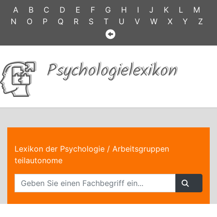
A
B
C
D
E
F
G
H
I
J
K
L
M
N
O
P
Q
R
S
T
U
V
W
X
Y
Z
Psychologielexikon
Lexikon der Psychologie
/ Arbeitsgruppen
teilautonome