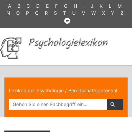
A
B
C
D
E
F
G
H
I
J
K
L
M
N
O
P
Q
R
S
T
U
V
W
X
Y
Z
Psychologielexikon
Lexikon der Psychologie
/ Bereitschaftspotential