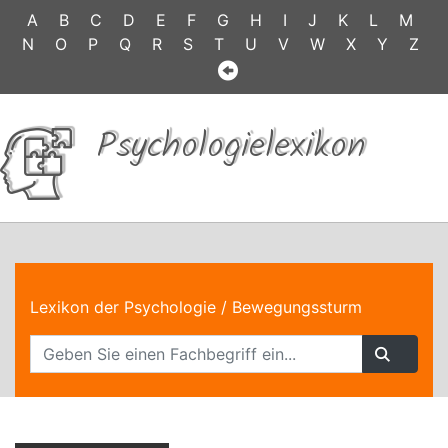
A
B
C
D
E
F
G
H
I
J
K
L
M
N
O
P
Q
R
S
T
U
V
W
X
Y
Z
Psychologielexikon
Lexikon der Psychologie
/ Bewegungssturm