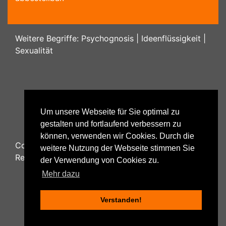
Weitere Begriffe:
Psychognosis
|
Ideenflüssigkeit
|
Sexualität
Um unsere Webseite für Sie optimal zu
gestalten und fortlaufend verbessern zu
können, verwenden wir Cookies. Durch die
Copyright ©
2026
Psychology48.com - All Rights
weitere Nutzung der Webseite stimmen Sie
Reserved.
der Verwendung von Cookies zu.
Mehr dazu
Verstanden!
Datenschutzhinweise
|
Impressum
|
Nutzungsbestimmungen