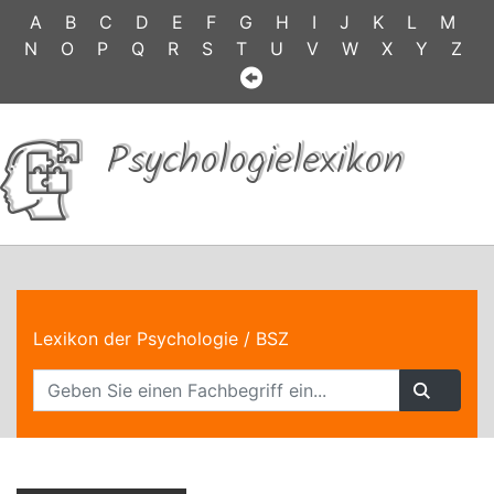
A
B
C
D
E
F
G
H
I
J
K
L
M
N
O
P
Q
R
S
T
U
V
W
X
Y
Z
Psychologielexikon
Lexikon der Psychologie
/ BSZ