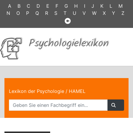
A
B
C
D
E
F
G
H
I
J
K
L
M
N
O
P
Q
R
S
T
U
V
W
X
Y
Z
Psychologielexikon
Lexikon der Psychologie
/ HAMEL