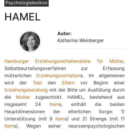
Psychologielexikon
HAMEL
Autor:
Katharina Weinberger
Hamburger Erziehungsverhaltensliste für Mütter
,
Selbstbeurteilungsverfahren zur Erfassung
mütterlichen
Erziehungsverhalten
s. Im allgemeinen
wird der
Test
den
Eltern
vor Beginn einer
Erziehungsberatung
mit der Bitte um Ausfüllung durch
die
Mutter
zugeschickt. HAMEL, bestehend aus
insgesamt 24
Item
s, enthält die beiden
Hauptdimensionen der elterlichen Sorge: 1)
Unterstützung (mit 9
Item
s) und 2) Strenge (mit 11
Item
s). Wegen seiner neurosenpsychologischen