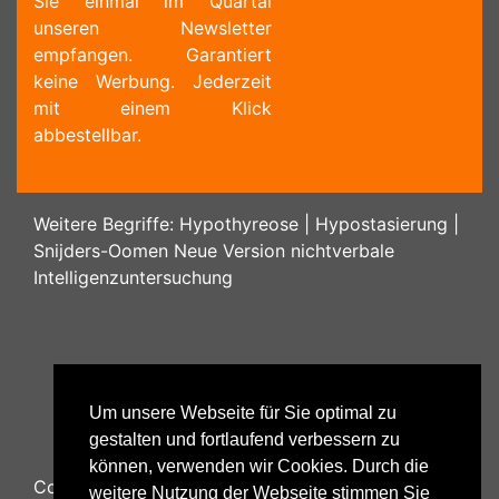
Sie einmal im Quartal
unseren Newsletter
empfangen. Garantiert
keine Werbung. Jederzeit
mit einem Klick
abbestellbar.
Weitere Begriffe:
Hypothyreose
|
Hypostasierung
|
Snijders-Oomen Neue Version nichtverbale
Intelligenzuntersuchung
Um unsere Webseite für Sie optimal zu
gestalten und fortlaufend verbessern zu
können, verwenden wir Cookies. Durch die
Copyright ©
2026
Psychology48.com - All Rights
weitere Nutzung der Webseite stimmen Sie