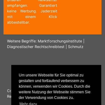
empfangen. Garantiert
keine Werbung. Jederzeit
mit einem Klick
abbestellbar.
Weitere Begriffe:
Marktforschungsinstitute
|
Diagnostischer Rechtschreibtest
|
Schmutz
Um unsere Webseite für Sie optimal zu
gestalten und fortlaufend verbessern zu
können, verwenden wir Cookies. Durch die
Copyright ©
2026
Psychology48.com - All Rights
weitere Nutzung der Webseite stimmen Sie
Reserved.
der Verwendung von Cookies zu.
Mehr dazu