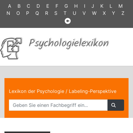
A
B
C
D
E
F
G
H
I
J
K
L
M
N
O
P
Q
R
S
T
U
V
W
X
Y
Z
Psychologielexikon
Lexikon der Psychologie
/ Labeling-Perspektive