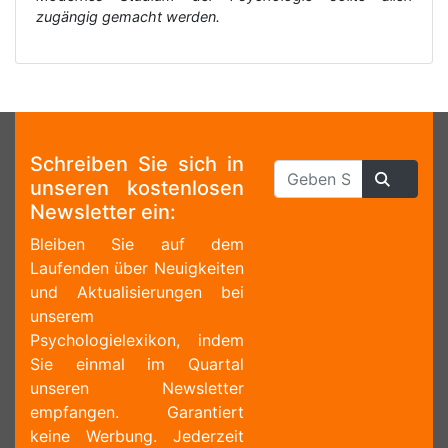
zugängig gemacht werden.
Schreiben Sie sich in
unseren kostenlosen
Newsletter ein:
Bleiben Sie auf dem
Laufenden über Neuigkeiten
und Aktualisierungen bei
unserem
Psychologielexikon, indem
Sie einmal im Quartal
unseren Newsletter
empfangen. Garantiert
keine Werbung. Jederzeit