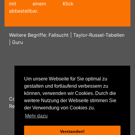
mit einem Klick
abbestellbar.
Weitere Begriffe:
Fallsucht
|
Taylor-Russel-Tabellen
|
Guru
Um unsere Webseite für Sie optimal zu
gestalten und fortlaufend verbessern zu
können, verwenden wir Cookies. Durch die
Copyright ©
2026
Psychology48.com - All Rights
weitere Nutzung der Webseite stimmen Sie
Reserved.
der Verwendung von Cookies zu.
Mehr dazu
Verstanden!
Datenschutzhinweise
|
Impressum
|