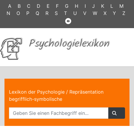
A
B
C
D
E
F
G
H
I
J
K
L
M
N
O
P
Q
R
S
T
U
V
W
X
Y
Z
Psychologielexikon
Lexikon der Psychologie
/ Repräsentation
begrifflich-symbolische