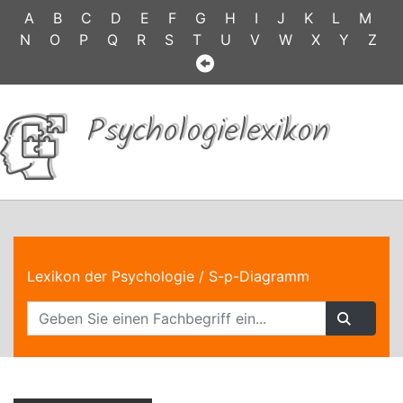
A
B
C
D
E
F
G
H
I
J
K
L
M
N
O
P
Q
R
S
T
U
V
W
X
Y
Z
Psychologielexikon
Lexikon der Psychologie
/ S-p-Diagramm