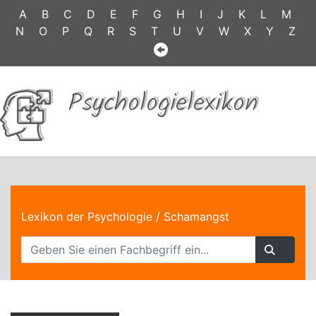
A
B
C
D
E
F
G
H
I
J
K
L
M
N
O
P
Q
R
S
T
U
V
W
X
Y
Z
Psychologielexikon
Lexikon der Psychologie
/ Schamangst