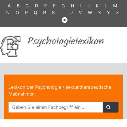
A
B
C
D
E
F
G
H
I
J
K
L
M
N
O
P
Q
R
S
T
U
V
W
X
Y
Z
Psychologielexikon
Lexikon der Psychologie
/ sexualtherapeutische
Maßnahmen