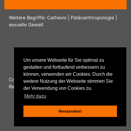
Weitere Begriffe:
Cathexis
|
Paläoanthropologie
|
sexuelle Gewalt
Um unsere Webseite für Sie optimal zu
gestalten und fortlaufend verbessern zu
können, verwenden wir Cookies. Durch die
Copyright ©
2026
Psychology48.com - All Rights
weitere Nutzung der Webseite stimmen Sie
Reserved.
der Verwendung von Cookies zu.
Mehr dazu
Verstanden!
Datenschutzhinweise
|
Impressum
|
Nutzungsbestimmungen