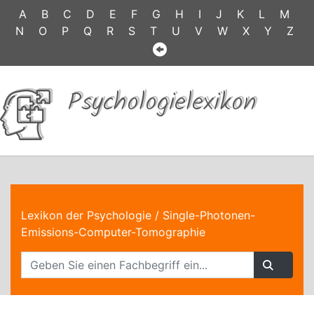
A
B
C
D
E
F
G
H
I
J
K
L
M
N
O
P
Q
R
S
T
U
V
W
X
Y
Z
Psychologielexikon
Lexikon der Psychologie
/ Single-Photonen-
Emissions-Computer-Tomographie