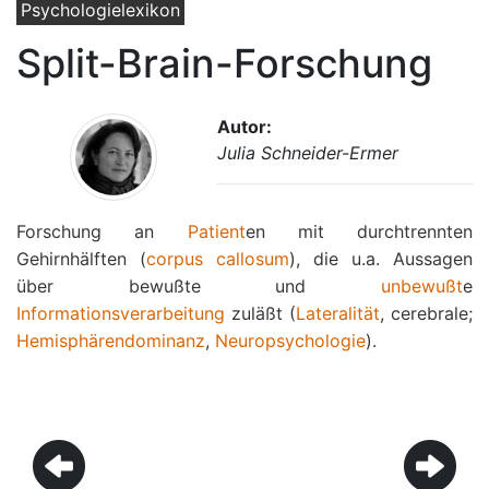
Psychologielexikon
Split-Brain-Forschung
Autor:
Julia Schneider-Ermer
Forschung an
Patient
en mit durchtrennten
Gehirnhälften (
corpus callosum
), die u.a. Aussagen
über bewußte und
unbewußt
e
Informationsverarbeitung
zuläßt (
Lateralität
, cerebrale;
Hemisphärendominanz
,
Neuropsychologie
).