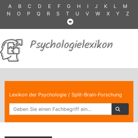
A
B
C
D
E
F
G
H
I
J
K
L
M
N
O
P
Q
R
S
T
U
V
W
X
Y
Z
Psychologielexikon
Lexikon der Psychologie
/ Split-Brain-Forschung