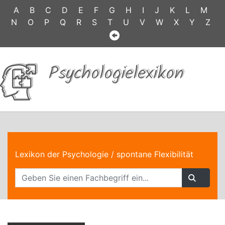
A
B
C
D
E
F
G
H
I
J
K
L
M
N
O
P
Q
R
S
T
U
V
W
X
Y
Z
Psychologielexikon
Lexikon der Psychologie
/ spontane Flexibilität