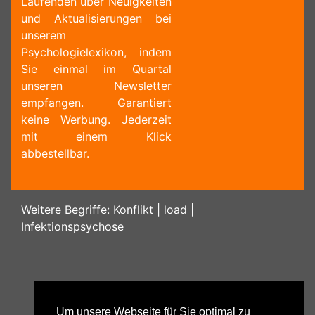
Laufenden über Neuigkeiten
und Aktualisierungen bei
unserem
Psychologielexikon, indem
Sie einmal im Quartal
unseren Newsletter
empfangen. Garantiert
keine Werbung. Jederzeit
mit einem Klick
abbestellbar.
Weitere Begriffe:
Konflikt
|
load
|
Infektionspsychose
Um unsere Webseite für Sie optimal zu