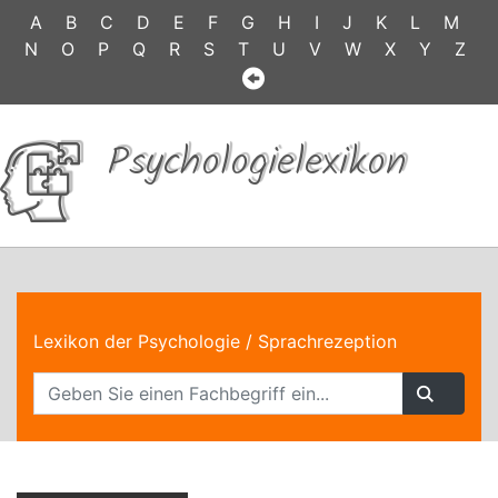
A
B
C
D
E
F
G
H
I
J
K
L
M
N
O
P
Q
R
S
T
U
V
W
X
Y
Z
Psychologielexikon
Lexikon der Psychologie
/ Sprachrezeption