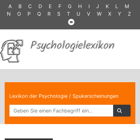
A
B
C
D
E
F
G
H
I
J
K
L
M
N
O
P
Q
R
S
T
U
V
W
X
Y
Z
Psychologielexikon
Lexikon der Psychologie
/ Spukerscheinungen