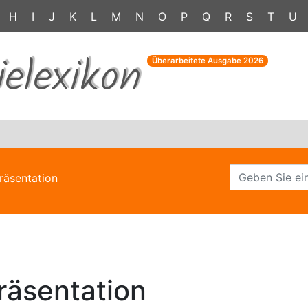
H
I
J
K
L
M
N
O
P
Q
R
S
T
U
ielexikon
Überarbeitete Ausgabe
2026
räsentation
räsentation