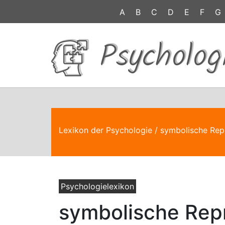
A
B
C
D
E
F
G
Psycholog
Lexikon der Psychologie
/ symbolische Rep
Psychologielexikon
symbolische Rep