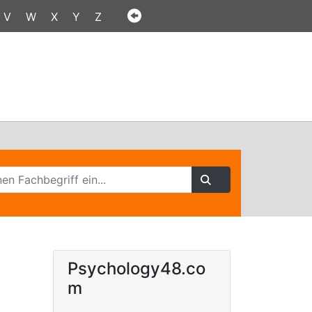
V
W
X
Y
Z
Psychology48.co
m