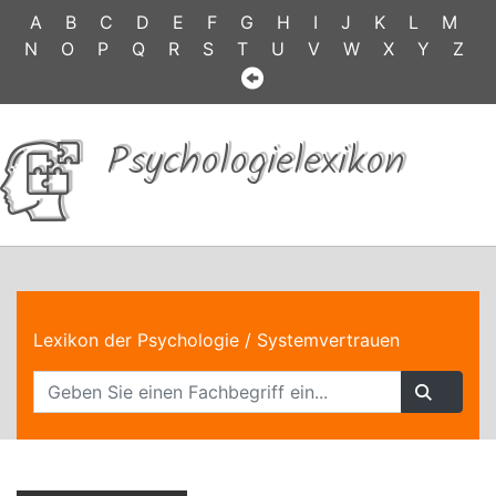
A
B
C
D
E
F
G
H
I
J
K
L
M
N
O
P
Q
R
S
T
U
V
W
X
Y
Z
Psychologielexikon
Lexikon der Psychologie
/ Systemvertrauen