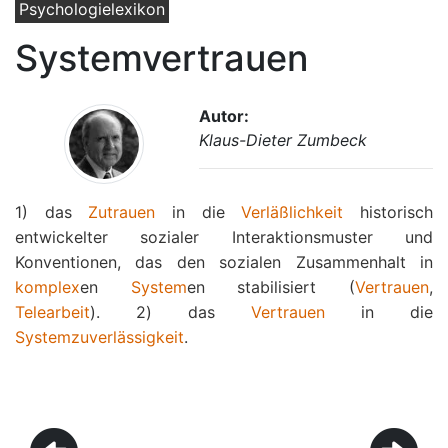
Psychologielexikon
Systemvertrauen
Autor:
Klaus-Dieter Zumbeck
1) das
Zutrauen
in die
Verläßlichkeit
historisch
entwickelter sozialer Interaktionsmuster und
Konventionen, das den sozialen Zusammenhalt in
komplex
en
System
en stabilisiert (
Vertrauen
,
Telearbeit
). 2) das
Vertrauen
in die
Systemzuverlässigkeit
.