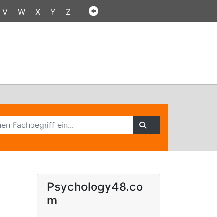
V
W
X
Y
Z
Psychology48.co
m