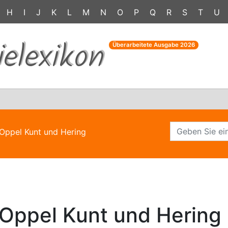
H
I
J
K
L
M
N
O
P
Q
R
S
T
U
ielexikon
Überarbeitete Ausgabe
2026
Oppel Kunt und Hering
Oppel Kunt und Hering