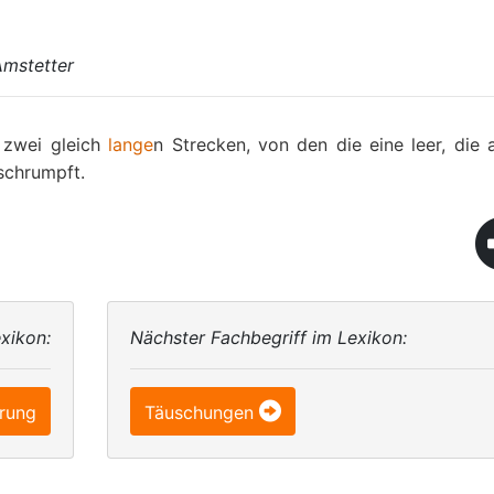
Amstetter
i zwei gleich
lange
n Strecken, von den die eine leer, die 
eschrumpft.
xikon:
Nächster Fachbegriff im Lexikon:
rung
Täuschungen