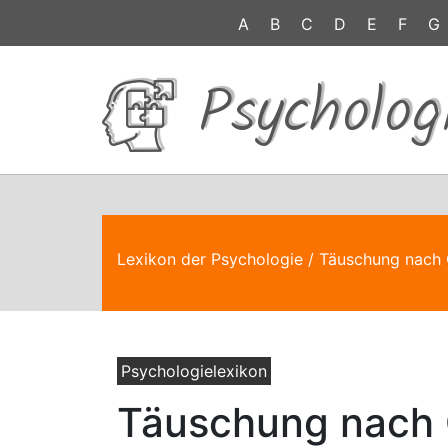
A
B
C
D
E
F
G
Psycholog
Lexikon der Psychologie
/ Täuschung nach 
Psychologielexikon
Täuschung nach 