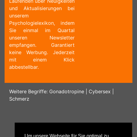
Laufenden über Neuigkeiten
und Aktualisierungen bei
unserem
Psychologielexikon, indem
Sie einmal im Quartal
unseren Newsletter
empfangen. Garantiert
keine Werbung. Jederzeit
mit einem Klick
abbestellbar.
Weitere Begriffe:
Gonadotropine
|
Cybersex
|
Schmerz
Um unsere Webseite für Sie optimal zu