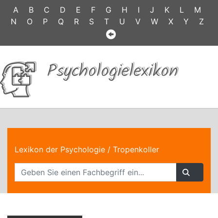
A
B
C
D
E
F
G
H
I
J
K
L
M
N
O
P
Q
R
S
T
U
V
W
X
Y
Z
Psychologielexikon
Lexikon der Psychologie
/ Tropenkoller