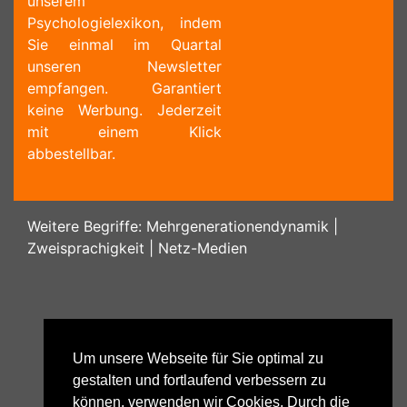
unserem
Psychologielexikon, indem
Sie einmal im Quartal
unseren Newsletter
empfangen. Garantiert
keine Werbung. Jederzeit
mit einem Klick
abbestellbar.
Weitere Begriffe:
Mehrgenerationendynamik
|
Zweisprachigkeit
|
Netz-Medien
Um unsere Webseite für Sie optimal zu
gestalten und fortlaufend verbessern zu
können, verwenden wir Cookies. Durch die