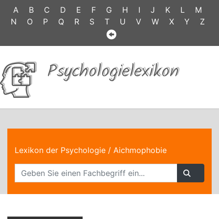
A
B
C
D
E
F
G
H
I
J
K
L
M
N
O
P
Q
R
S
T
U
V
W
X
Y
Z
Psychologielexikon
Lexikon der Psychologie
/ Aichmophobie