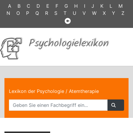
A
B
C
D
E
F
G
H
I
J
K
L
M
N
O
P
Q
R
S
T
U
V
W
X
Y
Z
Psychologielexikon
Lexikon der Psychologie
/ Atemtherapie