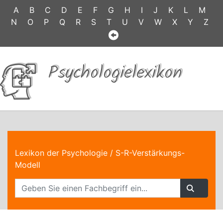
A
B
C
D
E
F
G
H
I
J
K
L
M
N
O
P
Q
R
S
T
U
V
W
X
Y
Z
Psychologielexikon
Lexikon der Psychologie
/ S-R-Verstärkungs-
Modell