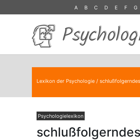
A
B
C
D
E
F
G
Psycholog
Lexikon der Psychologie
/ schlußfolgernde
Psychologielexikon
schlußfolgernde