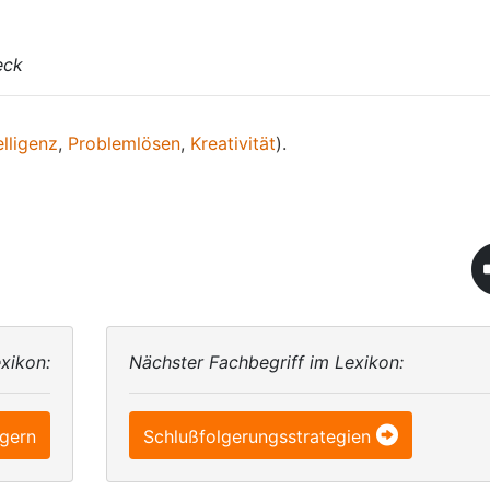
eck
elligenz
,
Problemlösen
,
Kreativität
).
xikon:
Nächster Fachbegriff im Lexikon:
lgern
Schlußfolgerungsstrategien