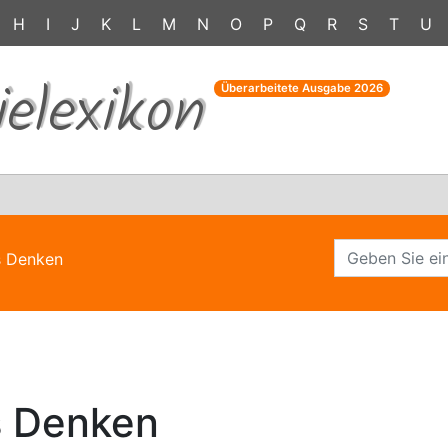
H
I
J
K
L
M
N
O
P
Q
R
S
T
U
ielexikon
Überarbeitete Ausgabe
2026
s Denken
s Denken