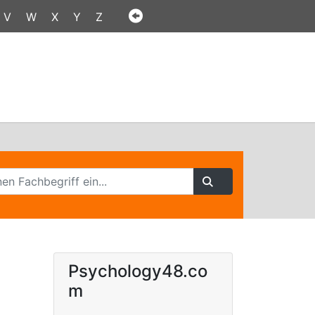
V
W
X
Y
Z
Psychology48.co
m