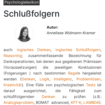
Psychologielexikon
Schlußfolgern
Autor:
Anneliese Widmann-Kramer
auch:
logisches Denken
,
logisches Schlußfolgern
,
Reasoning
; zusammenfassende Bezeichnung für
Denkoperationen, bei denen aus gegebenen Prämissen
(Voraussetzungen) die jeweiligen Konklusionen
(Folgerungen ) nach bestimmten
Regel
n hergeleitet
werden (
Denken
,
Logik
,
Intelligenz
,
Problemlösen
,
Kreativität
). Eine Fülle von psychologischen
Tests
ist
darauf ausgerichtet, die Fähigkeit zum
schlußfolgernden
Denken
zu prüfen (z.B.:
Analogieproblem
, BOMAT  advanced,
KFT-K
,
LAMBDA
).