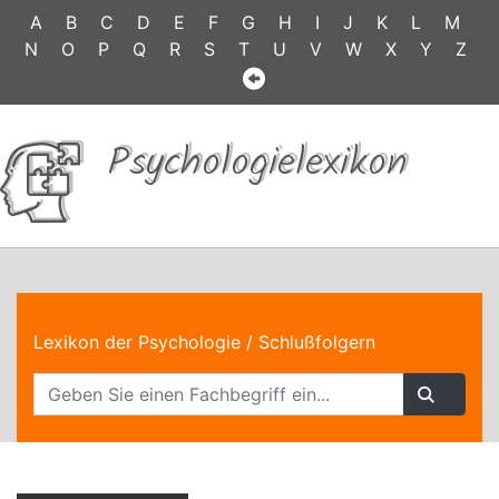
A
B
C
D
E
F
G
H
I
J
K
L
M
N
O
P
Q
R
S
T
U
V
W
X
Y
Z
Psychologielexikon
Lexikon der Psychologie
/ Schlußfolgern