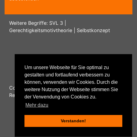
Weitere Begriffe:
SVL 3
|
Gerechtigkeitsmotivtheorie
|
Selbstkonzept
Um unsere Webseite für Sie optimal zu
gestalten und fortlaufend verbessern zu
können, verwenden wir Cookies. Durch die
Copyright ©
2026
Psychology48.com - All Rights
weitere Nutzung der Webseite stimmen Sie
Reserved.
der Verwendung von Cookies zu.
Mehr dazu
Verstanden!
Datenschutzhinweise
|
Impressum
|
Nutzungsbestimmungen