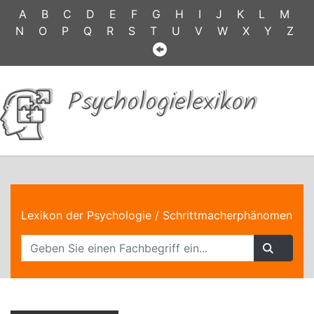
A
B
C
D
E
F
G
H
I
J
K
L
M
N
O
P
Q
R
S
T
U
V
W
X
Y
Z
Psychologielexikon
Lexikon der Psychologie
/ Schrittmacherphänomen