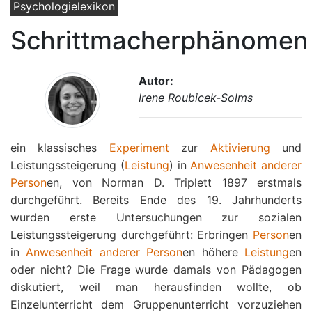
Psychologielexikon
Schrittmacherphänomen
Autor:
Irene Roubicek-Solms
ein klassisches
Experiment
zur
Aktivierung
und
Leistungssteigerung (
Leistung
) in
Anwesenheit anderer
Person
en, von Norman D. Triplett 1897 erstmals
durchgeführt. Bereits Ende des 19. Jahrhunderts
wurden erste Untersuchungen zur sozialen
Leistungssteigerung durchgeführt: Erbringen
Person
en
in
Anwesenheit anderer
Person
en höhere
Leistung
en
oder nicht? Die Frage wurde damals von Pädagogen
diskutiert, weil man herausfinden wollte, ob
Einzelunterricht dem Gruppenunterricht vorzuziehen