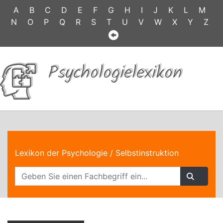
A
B
C
D
E
F
G
H
I
J
K
L
M
N
O
P
Q
R
S
T
U
V
W
X
Y
Z
Psychologielexikon
Lexikon der Psychologie
/ Selbstinstruktion