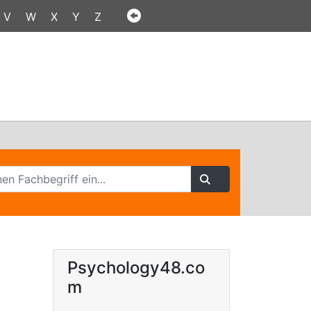
V
W
X
Y
Z
Psychology48.co
m