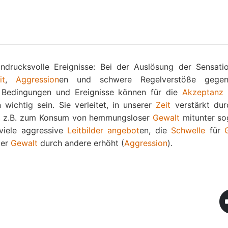
ndrucksvolle Ereignisse: Bei der Auslösung der Sensatio
it
,
Aggression
en und schwere Regelverstöße gege
 Bedingungen und Ereignisse können für die
Akzeptanz
i
ichtig sein. Sie verleitet, in unserer
Zeit
verstärkt dur
, z.B. zum Konsum von hemmungsloser
Gewalt
mitunter so
viele aggressive
Leitbilder
angebot
en, die
Schwelle
für
er
Gewalt
durch andere erhöht (
Aggression
).