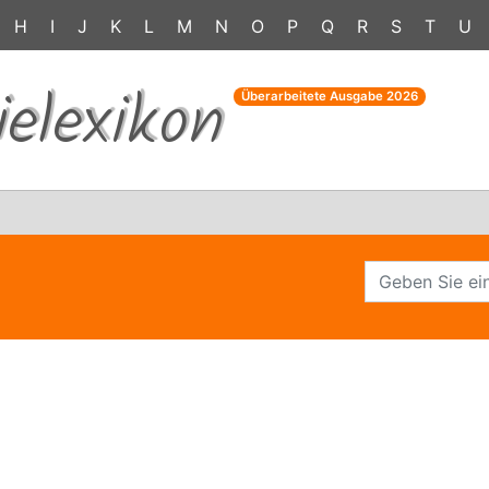
H
I
J
K
L
M
N
O
P
Q
R
S
T
U
ielexikon
Überarbeitete Ausgabe
2026