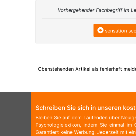
Vorhergehender Fachbegriff im Le
sensation se
Obenstehenden Artikel als fehlerhaft meld
Schreiben Sie sich in unseren kos
Bleiben Sie auf dem Laufenden über Neuigk
Psychologielexikon, indem Sie einmal im 
Garantiert keine Werbung. Jederzeit mit ein