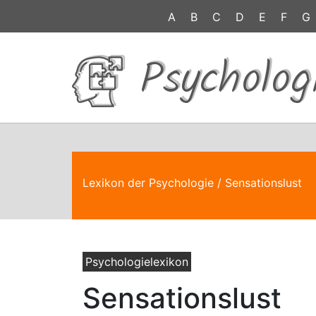
A
B
C
D
E
F
G
Psycholog
Lexikon der Psychologie
/ Sensationslust
Psychologielexikon
Sensationslust