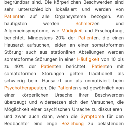
begründbar sind. Die körperlichen Beschwerden sind
sehr unterschiedlich lokalisiert und werden von
Patient
en auf alle Organsysteme bezogen. Am
häufigsten werden
Schmerz
en und
Allgemeinsymptome, wie
Müdigkeit
und Erschöpfung,
berichtet. Mindestens 20% der
Patient
en, die einen
Hausarzt aufsuchen, leiden an einer somatoformen
Störung; auch aus stationären Abteilungen werden
somatoforme Störungen in einer
Häufigkeit
von 10 bis
zu 40% der
Patient
en berichtet.
Patient
en mit
somatoformen Störungen gelten traditionell als
schwierig beim Hausarzt und als unmotiviert beim
Psychotherapeut
en. Die
Patient
en sind gewöhnlich von
einer körperlichen Ursache ihrer Beschwerden
überzeugt und widersetzen sich den Versuchen, die
Möglichkeit einer psychischen Ursache zu diskutieren 
und zwar auch dann, wenn die
Symptom
e für den
Beobachter eine enge
Beziehung
zu belastenden