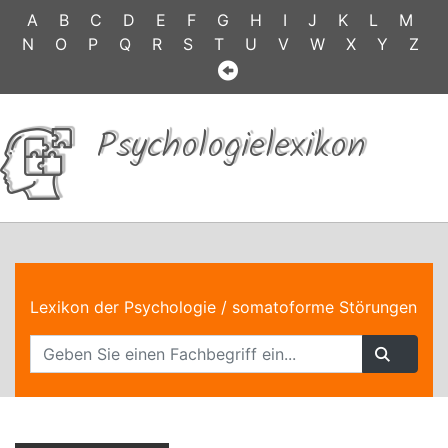
A
B
C
D
E
F
G
H
I
J
K
L
M
N
O
P
Q
R
S
T
U
V
W
X
Y
Z
Psychologielexikon
Lexikon der Psychologie
/ somatoforme Störungen