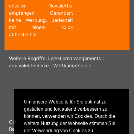
unseren Newsletter
empfangen. Garantiert
keine Werbung. Jederzeit
mit einem Klick
abbestellbar.
Weitere Begriffe:
Lehr-Lernarrangements
|
äquivalente Reize
|
Wettkampfspiele
Um unsere Webseite für Sie optimal zu
gestalten und fortlaufend verbessern zu
können, verwenden wir Cookies. Durch die
Copyright ©
2026
Psychology48.com - All Rights
weitere Nutzung der Webseite stimmen Sie
Reserved.
der Verwendung von Cookies zu.