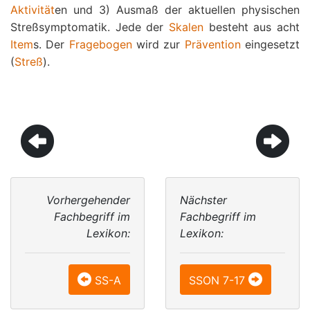
Aktivität
en und 3) Ausmaß der aktuellen physischen
Streßsymptomatik. Jede der
Skalen
besteht aus acht
Item
s. Der
Fragebogen
wird zur
Prävention
eingesetzt
(
Streß
).
Vorhergehender
Nächster
Fachbegriff im
Fachbegriff im
Lexikon:
Lexikon:
SS-A
SSON 7-17