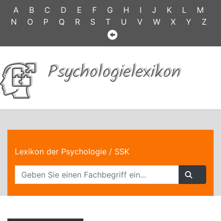
A
B
C
D
E
F
G
H
I
J
K
L
M
N
O
P
Q
R
S
T
U
V
W
X
Y
Z
Psychologielexikon
Lexikon der Psychologie
/ SSK