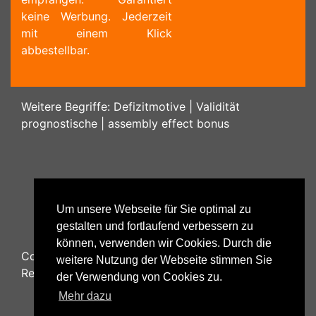
keine Werbung. Jederzeit
mit einem Klick
abbestellbar.
Weitere Begriffe:
Defizitmotive
|
Validität
prognostische
|
assembly effect bonus
Um unsere Webseite für Sie optimal zu
gestalten und fortlaufend verbessern zu
können, verwenden wir Cookies. Durch die
Copyright ©
2026
Psychology48.com - All Rights
weitere Nutzung der Webseite stimmen Sie
Reserved.
der Verwendung von Cookies zu.
Mehr dazu