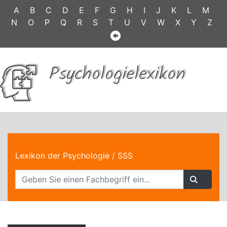
A
B
C
D
E
F
G
H
I
J
K
L
M
N
O
P
Q
R
S
T
U
V
W
X
Y
Z
Psychologielexikon
Lexikon der Psychologie
/ SSS