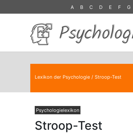
A
B
C
D
E
F
G
Psycholog
Lexikon der Psychologie
/ Stroop-Test
Psychologielexikon
Stroop-Test