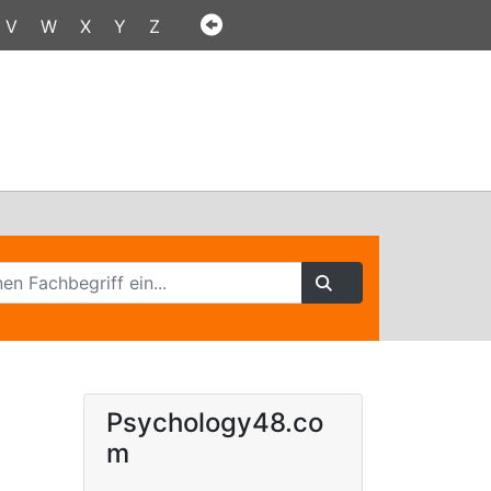
V
W
X
Y
Z
Psychology48.co
m