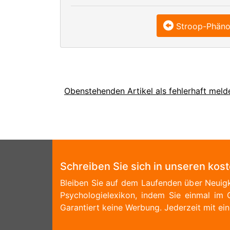
Stroop-Phän
Obenstehenden Artikel als fehlerhaft meld
Schreiben Sie sich in unseren kos
Bleiben Sie auf dem Laufenden über Neuigk
Psychologielexikon, indem Sie einmal im 
Garantiert keine Werbung. Jederzeit mit ein