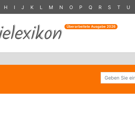
H
I
J
K
L
M
N
O
P
Q
R
S
T
U
ielexikon
Überarbeitete Ausgabe
2026