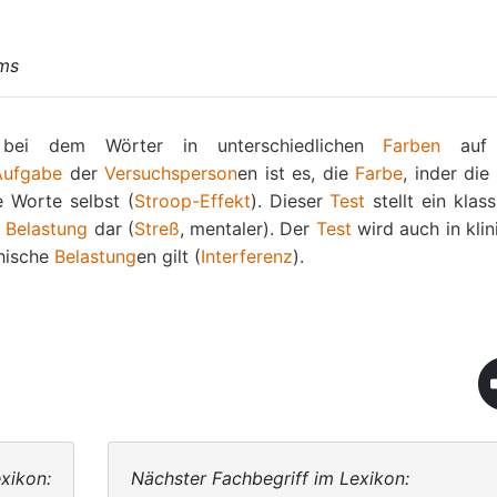
lms
ei dem Wörter in unterschiedlichen
Farben
auf 
Aufgabe
der
Versuchsperson
en ist es, die
Farbe
, inder die
e Worte selbst (
Stroop-Effekt
). Dieser
Test
stellt ein klas
e
Belastung
dar (
Streß
, mentaler). Der
Test
wird auch in klin
chische
Belastung
en gilt (
Interferenz
).
xikon:
Nächster Fachbegriff im Lexikon: