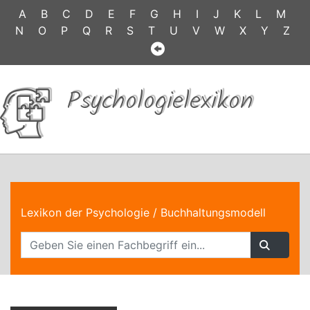
A
B
C
D
E
F
G
H
I
J
K
L
M
N
O
P
Q
R
S
T
U
V
W
X
Y
Z
Psychologielexikon
Lexikon der Psychologie
/ Buchhaltungsmodell