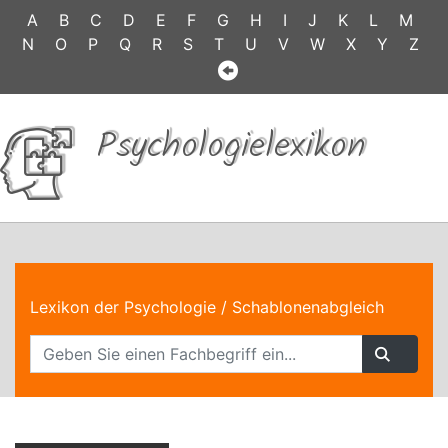
A
B
C
D
E
F
G
H
I
J
K
L
M
N
O
P
Q
R
S
T
U
V
W
X
Y
Z
Psychologielexikon
Lexikon der Psychologie
/ Schablonenabgleich