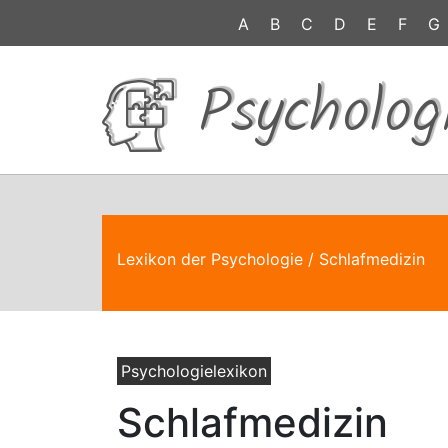
A
B
C
D
E
F
G
Psycholog
Lexikon der Psychologie
/ Schlafmedizin
Psychologielexikon
Schlafmedizin