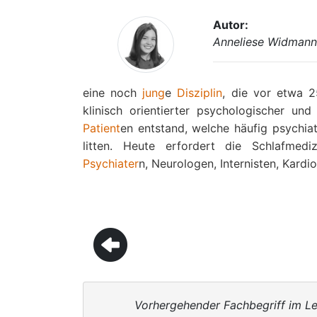
Autor:
Anneliese Widman
eine noch
jung
e
Disziplin
, die vor etwa 
klinisch orientierter psychologischer u
Patient
en entstand, welche häufig psychia
litten. Heute erfordert die Schlafmed
Psychiater
n, Neurologen, Internisten, Kar
Vorhergehender Fachbegriff im Le