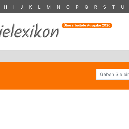
H
I
J
K
L
M
N
O
P
Q
R
S
T
U
ielexikon
Überarbeitete Ausgabe
2026