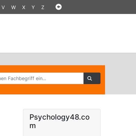
V
W
X
Y
Z
Psychology48.co
m