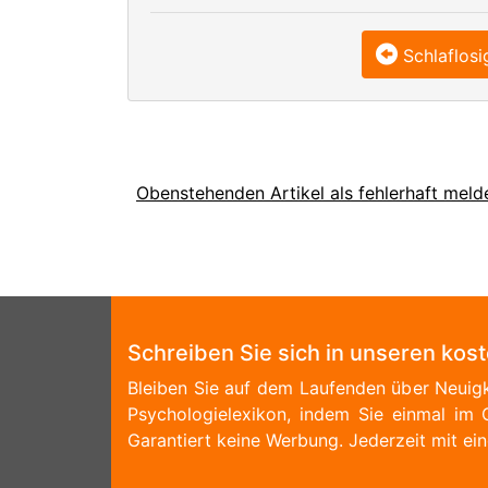
Schlaflosi
Obenstehenden Artikel als fehlerhaft meld
Schreiben Sie sich in unseren kos
Bleiben Sie auf dem Laufenden über Neuigk
Psychologielexikon, indem Sie einmal im 
Garantiert keine Werbung. Jederzeit mit ein