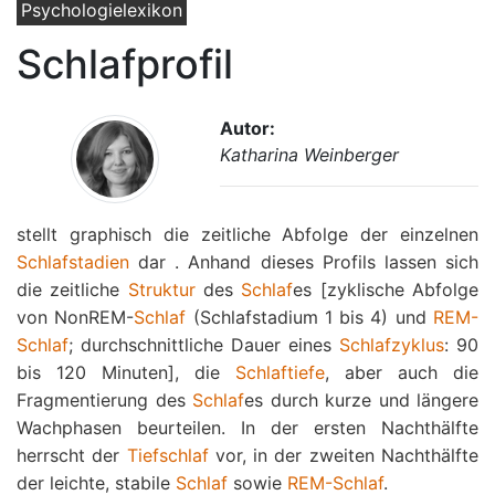
Psychologielexikon
Schlafprofil
Autor:
Katharina Weinberger
stellt graphisch die zeitliche Abfolge der einzelnen
Schlafstadien
dar . Anhand dieses Profils lassen sich
die zeitliche
Struktur
des
Schlaf
es [zyklische Abfolge
von NonREM-
Schlaf
(Schlafstadium 1 bis 4) und
REM-
Schlaf
; durchschnittliche Dauer eines
Schlafzyklus
: 90
bis 120 Minuten], die
Schlaftiefe
, aber auch die
Fragmentierung des
Schlaf
es durch kurze und längere
Wachphasen beurteilen. In der ersten Nachthälfte
herrscht der
Tiefschlaf
vor, in der zweiten Nachthälfte
der leichte, stabile
Schlaf
sowie
REM-Schlaf
.