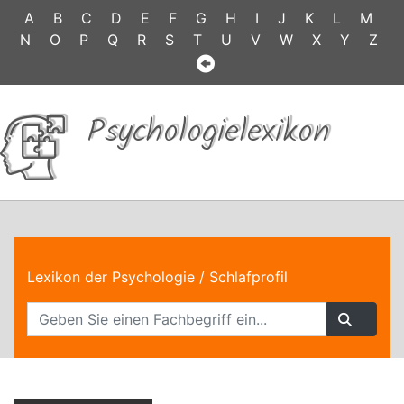
A
B
C
D
E
F
G
H
I
J
K
L
M
N
O
P
Q
R
S
T
U
V
W
X
Y
Z
Psychologielexikon
Lexikon der Psychologie
/ Schlafprofil