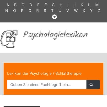
A
B
C
D
E
F
G
H
I
J
K
L
M
N
O
P
Q
R
S
T
U
V
W
X
Y
Z
Psychologielexikon
Lexikon der Psychologie
/ Schlaftherapie