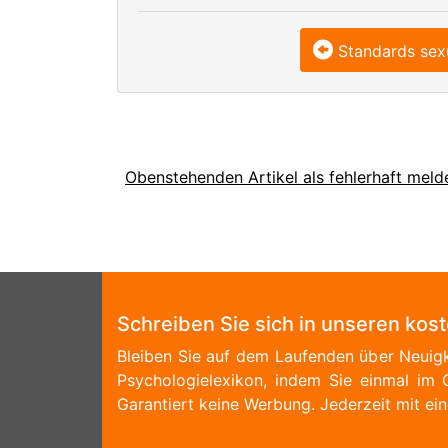
Standards sex
Obenstehenden Artikel als fehlerhaft meld
Schreiben Sie sich in unseren kos
Bleiben Sie auf dem Laufenden über Neuigk
Psychologielexikon, indem Sie einmal im 
Garantiert keine Werbung. Jederzeit mit ein