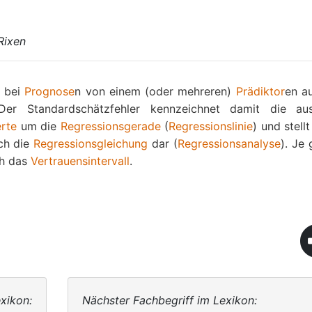
Rixen
. bei
Prognose
n von einem (oder mehreren)
Prädiktor
en au
 Der Standardschätzfehler kennzeichnet damit die a
rte
um die
Regressionsgerade
(
Regressionslinie
) und stell
ch die
Regressionsgleichung
dar (
Regressionsanalyse
). Je
ch das
Vertrauensintervall
.
xikon:
Nächster Fachbegriff im Lexikon: