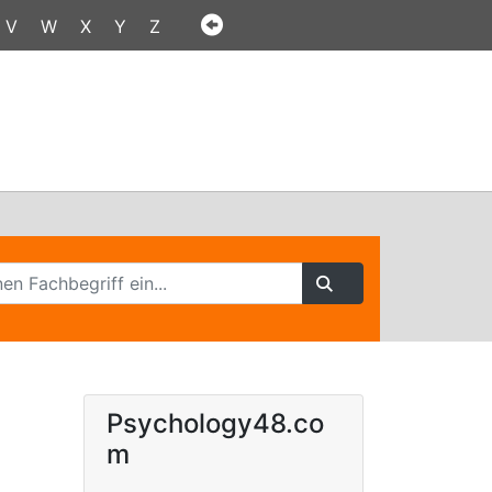
V
W
X
Y
Z
Psychology48.co
m