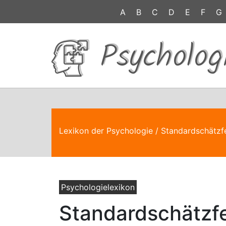
A
B
C
D
E
F
G
Psycholog
Lexikon der Psychologie
/ Standardschätzf
Psychologielexikon
Standardschätzf