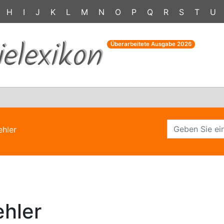
H
I
J
K
L
M
N
O
P
Q
R
S
T
U
ielexikon
Überarbeitete Ausgabe
2026
ehler
ehler